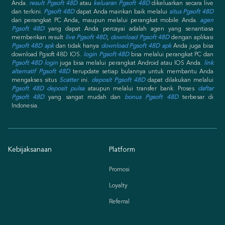
Anda.
result Pgsoft 48D
atau
keluaran Pgsoft 48D
dikeluarkan secara live
dan terkini.
Pgsoft 48D
dapat Anda mainkan baik melalui
situs Pgsoft 48D
dari perangkat PC Anda, maupun melalui perangkat mobile Anda.
agen
Pgsoft 48D
yang dapat Anda percayai adalah agen yang senantiasa
memberikan result
live Pgsoft 48D
,
download Pgsoft 48D
dengan aplikasi
Pgsoft 48D apk
dan tidak hanya
download Pgsoft 48D apk
Anda juga bisa
download Pgsoft 48D IOS.
login Pgsoft 48D
bisa melalui perangkat PC dan
Pgsoft 48D login
juga bisa melalui perangkat Android atau IOS Anda.
link
alternatif Pgsoft 48D
terupdate setiap bulannya untuk membantu Anda
mengakses situs
Scatter
ini.
deposit Pgsoft 48D
dapat dilakukan melalui
Pgsoft 48D deposit pulsa
ataupun melalui transfer bank. Proses
daftar
Pgsoft 48D
yang sangat mudah dan
bonus Pgsoft 48D
terbesar di
Indonesia.
Kebijaksanaan
Platform
Promosi
Loyalty
Referral