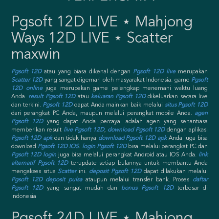
Pgsoft 12D LIVE ⋆ Mahjong
Ways 12D LIVE ⋆ Scatter
maxwin
Pgsoft 12D
atau yang biasa dikenal dengan
Pgsoft 12D live
merupakan
Scatter 12D
yang sangat digemari oleh masyarakat Indonesia. game
Pgsoft
12D online
juga merupakan game pelengkap menemani waktu luang
Anda.
result Pgsoft 12D
atau
keluaran Pgsoft 12D
dikeluarkan secara live
dan terkini.
Pgsoft 12D
dapat Anda mainkan baik melalui
situs Pgsoft 12D
dari perangkat PC Anda, maupun melalui perangkat mobile Anda.
agen
Pgsoft 12D
yang dapat Anda percayai adalah agen yang senantiasa
memberikan result
live Pgsoft 12D
,
download Pgsoft 12D
dengan aplikasi
Pgsoft 12D apk
dan tidak hanya
download Pgsoft 12D apk
Anda juga bisa
download
Pgsoft 12D IOS
.
login Pgsoft 12D
bisa melalui perangkat PC dan
Pgsoft 12D login
juga bisa melalui perangkat Android atau IOS Anda.
link
alternatif Pgsoft 12D
terupdate setiap bulannya untuk membantu Anda
mengakses situs
Scatter
ini.
deposit Pgsoft 12D
dapat dilakukan melalui
Pgsoft 12D deposit pulsa
ataupun melalui transfer bank. Proses
daftar
Pgsoft 12D
yang sangat mudah dan
bonus Pgsoft 12D
terbesar di
Indonesia
Pgsoft 24D LIVE ⋆ Mahjong