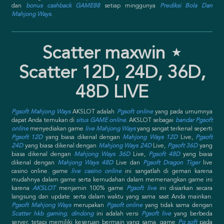
dan
bonus cashback GAME88
setiap minggunya
Prediksi Bola Dan
Mahjong Ways
.
Scatter maxwin ⋆
Scatter 12D, 24D, 36D,
48D LIVE
Pgsoft Mahjong Ways
AKSLOT adalah
Pgsoft online
yang pada umumnya
dapat Anda temukan di
situs GAME online
. AKSLOT sebagai
bandar Pgsoft
online
menyediakan game
live Mahjong Ways
yang sangat terkenal seperti
Pgsoft 12D
yang biasa dikenal dengan
Mahjong Ways 12D
Live,
Pgsoft
24D
yang biasa dikenal dengan
Mahjong Ways 24D
Live,
Pgsoft 36D
yang
biasa dikenal dengan
Mahjong Ways 36D
Live,
Pgsoft 48D
yang biasa
dikenal dengan
Mahjong Ways 48D
Live dan
Pgsoft Dragon Tiger
live
casino online. game
live casino online
ini sangatlah di gemari karena
mudahnya dalam game serta kemudahan dalam memenangkan game ini
karena
AKSLOT
menjamin 100% game
Pgsoft live
ini disiarkan secara
langsung dan update serta dalam waktu yang sama saat Anda mainkan.
Pgsoft Mahjong Ways
merupakan
Pgsoft online
yang tidak sama dengan
Scatter
hkb gaming
.
dindong
ini adalah versi
Pgsoft live
yang berbeda
server, tetapi memiliki keseruan bermain yang sama. game
Pg soft
pada