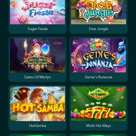
Sugar Fiesta
Dice Jungle
Gates Of Merlyn
Genie's Bonanza
HotSamba
Multi Hot Ways