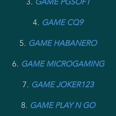
3.
GAME PGSOFT
4.
GAME CQ9
5.
GAME HABANERO
6.
GAME MICROGAMING
7.
GAME JOKER123
8.
GAME PLAY N GO