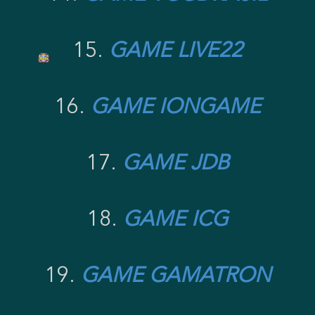
15.
GAME LIVE22
16.
GAME IONGAME
17.
GAME JDB
18.
GAME ICG
19.
GAME GAMATRON