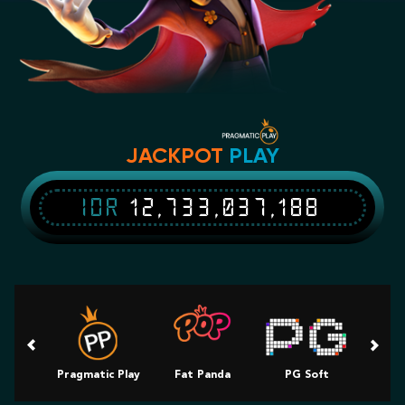
JACKPOT
PLAY
IDR
12,733,037,188
Pragmatic Play
Fat Panda
PG Soft
Slot