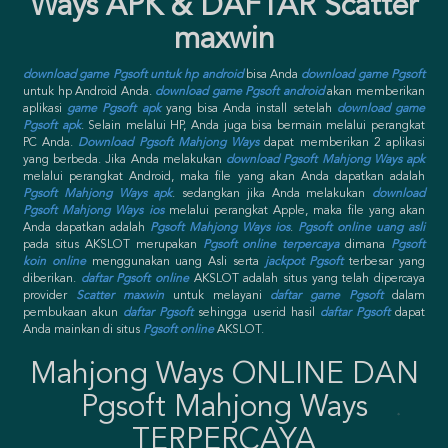
Ways APK & DAFTAR Scatter
maxwin
download game Pgsoft untuk hp android
bisa Anda
download game Pgsoft
untuk hp Android Anda.
download game Pgsoft android
akan memberikan
aplikasi
game Pgsoft apk
yang bisa Anda install setelah
download game
Pgsoft apk
. Selain melalui HP, Anda juga bisa bermain melalui perangkat
PC Anda.
Download Pgsoft Mahjong Ways
dapat memberikan 2 aplikasi
yang berbeda. Jika Anda melakukan
download Pgsoft Mahjong Ways apk
melalui perangkat Android, maka file yang akan Anda dapatkan adalah
Pgsoft Mahjong Ways apk
. sedangkan jika Anda melakukan
download
Pgsoft Mahjong Ways ios
melalui perangkat Apple, maka file yang akan
Anda dapatkan adalah
Pgsoft Mahjong Ways ios
.
Pgsoft online uang asli
pada situs AKSLOT merupakan
Pgsoft online terpercaya
dimana
Pgsoft
koin online
menggunakan uang Asli serta
jackpot Pgsoft
terbesar yang
diberikan.
daftar Pgsoft online
AKSLOT adalah situs yang telah dipercaya
provider
Scatter maxwin
untuk melayani
daftar game Pgsoft
dalam
pembukaan akun
daftar Pgsoft
sehingga userid hasil
daftar Pgsoft
dapat
Anda mainkan di situs
Pgsoft online
AKSLOT.
Mahjong Ways ONLINE DAN
Pgsoft Mahjong Ways
TERPERCAYA