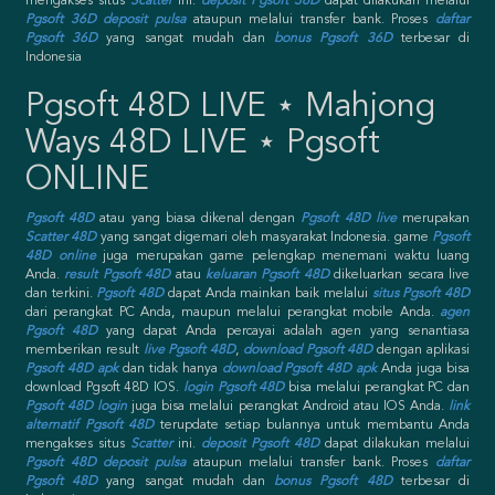
mengakses situs
Scatter
ini.
deposit Pgsoft 36D
dapat dilakukan melalui
Pgsoft 36D deposit pulsa
ataupun melalui transfer bank. Proses
daftar
Pgsoft 36D
yang sangat mudah dan
bonus Pgsoft 36D
terbesar di
Indonesia
Pgsoft 48D LIVE ⋆ Mahjong
Ways 48D LIVE ⋆ Pgsoft
ONLINE
Pgsoft 48D
atau yang biasa dikenal dengan
Pgsoft 48D live
merupakan
Scatter 48D
yang sangat digemari oleh masyarakat Indonesia. game
Pgsoft
48D online
juga merupakan game pelengkap menemani waktu luang
Anda.
result Pgsoft 48D
atau
keluaran Pgsoft 48D
dikeluarkan secara live
dan terkini.
Pgsoft 48D
dapat Anda mainkan baik melalui
situs Pgsoft 48D
dari perangkat PC Anda, maupun melalui perangkat mobile Anda.
agen
Pgsoft 48D
yang dapat Anda percayai adalah agen yang senantiasa
memberikan result
live Pgsoft 48D
,
download Pgsoft 48D
dengan aplikasi
Pgsoft 48D apk
dan tidak hanya
download Pgsoft 48D apk
Anda juga bisa
download Pgsoft 48D IOS.
login Pgsoft 48D
bisa melalui perangkat PC dan
Pgsoft 48D login
juga bisa melalui perangkat Android atau IOS Anda.
link
alternatif Pgsoft 48D
terupdate setiap bulannya untuk membantu Anda
mengakses situs
Scatter
ini.
deposit Pgsoft 48D
dapat dilakukan melalui
Pgsoft 48D deposit pulsa
ataupun melalui transfer bank. Proses
daftar
Pgsoft 48D
yang sangat mudah dan
bonus Pgsoft 48D
terbesar di