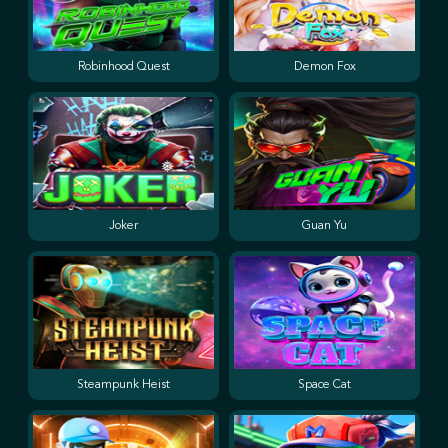
Robinhood Quest
Demon Fox
Joker
Guan Yu
Steampunk Heist
Space Cat