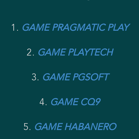
1.
GAME PRAGMATIC PLAY
2.
GAME PLAYTECH
3.
GAME PGSOFT
4.
GAME CQ9
5.
GAME HABANERO