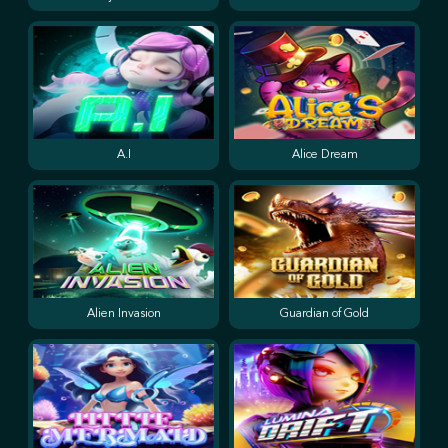
A.I
Alice Dream
Alien Invasion
Guardian of Gold