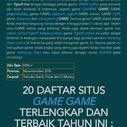
dan
Pgsoft live
dengan berbagai pilihan game
GAME online
yang menarik
dan telah terkenal di Indonesia, seperti game
GAME88
GAME
, GAME
pragmaticplay
, game GAME
playtech
,
pgsoft
GAME online
, GAME
CQ9
,
game
habanero
dan
microgaming
GAME
. Semua game GAME diatas dapat
Anda mainkan langsung hanya dengan menggunakan 1 userid saja.
Selain
situs GAME online yang terkenal, Anda juga dapat bermain game live
casino online
Pgsoft Mahjong Ways
. game
Pgsoft online
ini sudah sangat
terkenal di kalangan masyarakat khususnya bagi pemain-pemain
Mahjong
Ways online
di Indonesia yang telah mengenal game ini. Karena game ini
merupakan game tebak angka yang sama juga seperti Anda mainkan pada
game
Mahjong Ways
atau biasa dikenal dengan nama
ANGKA
pada
umumnya.
Win Rate :
98% ⚡
Promosi :
Newmember 20%
Deposit :
Transfer Bank, Pulsa dan E-Money
20 DAFTAR SITUS
GAME GAME
❅
TERLENGKAP DAN
TERBAIK TAHUN INI :