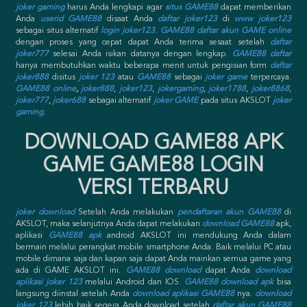
joker gaming
harus Anda lengkapi agar
situs GAME88
dapat memberikan
Anda
userid GAME88
disaat Anda
daftar joker123
di
www joker123
sebagai situs alternatif
login joker123
.
GAME88 daftar
akun GAME online
dengan proses yang cepat dapat Anda terima sesaat setelah
daftar
joker777
selesai Anda isikan datanya dengan lengkap.
GAME88 daftar
hanya membutuhkan waktu beberapa menit untuk pengisian form
daftar
joker888
disitus
joker 123
atau
GAME88
sebagai
joker game
terpercaya.
GAME88 online
,
joker888
,
joker123
,
jokergaming
,
joker1788
,
joker8868
,
joker777
,
joker688
sebagai alternatif
joker GAME
pada situs AKSLOT
joker
gaming
.
DOWNLOAD GAME88 APK
GAME GAME88 LOGIN
VERSI TERBARU
joker download
Setelah Anda melakukan
pendaftaran akun GAME88
di
AKSLOT, maka selanjutnya Anda dapat melakukan
download GAME88
apk,
aplikasi
GAME88 apk
android AKSLOT ini mendukung Anda dalam
bermain melalui perangkat mobile smartphone Anda. Baik melalui PC atau
mobile dimana saja dan kapan saja dapat Anda mainkan semua game yang
ada di GAME AKSLOT ini.
GAME88 download
dapat Anda
download
aplikasi joker 123
melalui Android dan IOS.
GAME88 download apk
bisa
langsung diinstal setelah Anda
download aplikasi GAME88
nya.
download
joker 123
lebih baik segera Anda download setelah
daftar akun GAME88