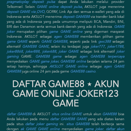
pragmaticplay deposit pulsa
dapat Anda lakukan melalui provider
Telkomsel. Selain
GAME online deposit pulsa
, AKSLOT juga menerima
deposit GAME via OVO
, GOPAY, Link Aja dan semua e-wallet yang ada di
Indonesia serta AKSLOT menerima
deposit GAME88
via transfer bank lokal
yang ada di Indonesia yang pada umumnya meliputi BCA, Mandiri, BNI,
BRI dan Danamon serta semua bank daerah yang ada di Indonesia.
GAME
joker
merupakan pilihan
game GAME online
yang digemari masyarat
Indonesia. AKSLOT sebagai
agen GAME88
memberikan pilihan game
game GAME
seperti
GAME GAME88
, seperti pada link
gwc388
sebagai
alternatif
GAME88 GAME
, selain itu terdapat juga
joker777
,
joker1788
,
joker8868
,
joker888
,
joker688
,
joker GAME
sebagai link alternatif
joker
gaming
GAME.
GAME88 game
sebagai
agen GAME88 terpercaya
menyediakan
GAME game joker
.
GAME88 online
berjalan selama 24 jam
setiap harinya, sehingga
AKSLOT GAME online
sebagai
agen GAME
GAME88
juga online 24 jam pada game
GAME88 casino
.
DAFTAR GAME88
⋆
AKUN
GAME ONLINE JOKER123
GAME
daftar GAME88
di AKSLOT
situs online GAME
untuk akun
GAME88
bisa
Anda lakukan pada menu
daftar GAME88 GAME
yang ada diatas kanan
pada situs
daftar joker gaming
ini.
situs GAME88
telah berkerja sama
dengan
ak GAME GAME online
menyediakan
game joker
.
daftar akun