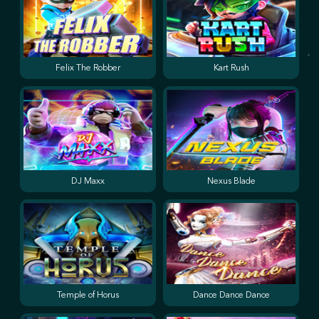
Felix The Robber
Kart Rush
DJ Maxx
Nexus Blade
Temple of Horus
Dance Dance Dance