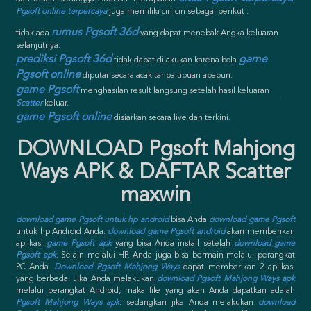
Pgsoft online terpercaya
juga memiliki ciri-ciri sebagai berikut :
rumus Pgsoft 36d
tidak ada
yang dapat menebak Angka keluaran
selanjutnya.
prediksi Pgsoft 36d
game
tidak dapat dilakukan karena bola
Pgsoft online
diputar secara acak tanpa tipuan apapun.
game Pgsoft
menghasilan result langsung setelah hasil keluaran
Scatter
keluar.
game Pgsoft online
disiarkan secara live dan terkini.
DOWNLOAD Pgsoft Mahjong
Ways APK & DAFTAR Scatter
maxwin
download game Pgsoft untuk hp android
bisa Anda
download game Pgsoft
untuk hp Android Anda.
download game Pgsoft android
akan memberikan
aplikasi
game Pgsoft apk
yang bisa Anda install setelah
download game
Pgsoft apk
. Selain melalui HP, Anda juga bisa bermain melalui perangkat
PC Anda.
Download Pgsoft Mahjong Ways
dapat memberikan 2 aplikasi
yang berbeda. Jika Anda melakukan
download Pgsoft Mahjong Ways apk
melalui perangkat Android, maka file yang akan Anda dapatkan adalah
Pgsoft Mahjong Ways apk
. sedangkan jika Anda melakukan
download