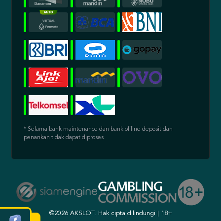
* Selama bank maintenance dan bank offline deposit dan
penarikan tidak dapat diproses
©2026 AKSLOT. Hak cipta dilindungi | 18+