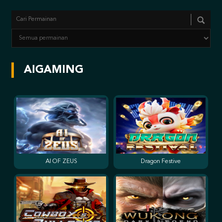
AIGAMING
AI OF ZEUS
Dragon Festive