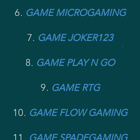
6.
GAME MICROGAMING
7.
GAME JOKER123
8.
GAME PLAY N GO
9.
GAME RTG
10.
GAME FLOW GAMING
11.
GAME SPADEGAMING