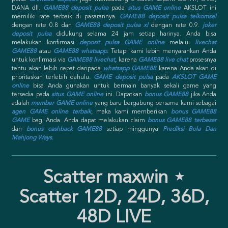
DANA dll.
GAME88 deposit pulsa
pada
situs GAME online
AKSLOT ini
memiliki rate terbaik di pasarannya.
GAME88 deposit pulsa telkomsel
dengan rate 0.8 dan
GAME88 deposit pulsa xl
dengan rate 0.9.
joker
deposit pulsa
didukung selama 24 jam setiap harinya. Anda bisa
melakukan konfirmasi
deposit pulsa GAME online
melalui
livechat
GAME88
atau
GAME88 whatsapp
. Tetapi kami lebih menyarankan Anda
untuk konfirmasi via
GAME88 livechat
, karena
GAME88 live chat
prosesnya
tentu akan lebih cepat daripada
whatsapp GAME88
karena Anda akan di
prioritaskan terlebih dahulu.
GAME deposit pulsa
pada
AKSLOT GAME
online
bisa Anda gunakan untuk bermain banyak sekali game yang
tersedia pada
situs GAME online
ini. Dapatkan
bonus GAME88
jika Anda
adalah
member GAME online
yang baru bergabung bersama kami sebagai
agen GAME online terbaik
, maka kami memberikan
bonus GAME88
GAME
bagi Anda. Anda dapat melakukan claim
bonus GAME88 terbesar
dan
bonus cashback GAME88
setiap minggunya
Prediksi Bola Dan
Mahjong Ways
.
Scatter maxwin ⋆
Scatter 12D, 24D, 36D,
48D LIVE