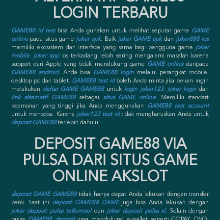
LOGIN TERBARU
GAME88 id test
bisa Anda gunakan untuk melihat seputar game
GAME
online
pada situs game
joker apk
. Baik
joker GAME apk
dan
joker888 ios
memiliki ekosistem dan interface yang sama bagi pengguna game
joker
mobile
.
joker app
ios terkadang lebih sering mengalami masalah karena
support dari Apple yang tidak mendukung game
GAME online
daripada
GAME88 android
. Anda bisa
GAME88 login
melalui perangkat mobile,
desktop pc dan tablet.
GAME88 test id
boleh Anda minta jika belum ingin
melakukan
daftar GAME GAME88
untuk
login joker123
.
joker login
dari
link alternatif GAME88
sebagai
situs GAME online
. Memiliki standart
keamanan yang tinggi jika Anda menggunakan
GAME88 test account
untuk mencoba. Karena
joker123 test id
tidak mengharuskan Anda untuk
deposit GAME88
terlebih dahulu.
DEPOSIT GAME88 VIA
PULSA DARI SITUS GAME
ONLINE AKSLOT
deposit GAME GAME88
tidak hanya dapat Anda lakukan dengan transfer
bank. Saat ini
deposit GAME88 GAME
juga bisa Anda lakukan dengan
joker deposit pulsa telkomsel
dan
joker deposit pulsa xl
. Selain dengan
pulsa
GAME88 deposit
juga mendukung e-wallet seperti GOPAY, OVO,