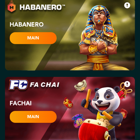
HABANERO
MAIN
FACHAI
MAIN