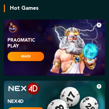
Hot Games
PRAGMATIC
PLAY
MAIN
NEX4D