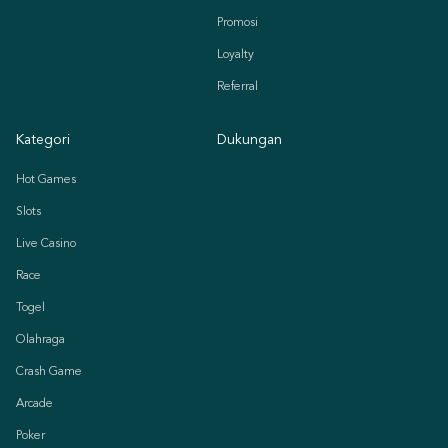
Promosi
Loyalty
Referral
Kategori
Dukungan
Hot Games
Slots
Live Casino
Race
Togel
Olahraga
Crash Game
Arcade
Poker