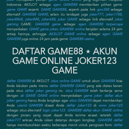
Indonesia. AKSLOT sebagai
agen GAME88
memberikan pilihan game
game GAME
seperti
GAME GAME88
, seperti pada link
gwc388
sebagai
alternatif
GAME88 GAME
, selain itu terdapat juga
joker777
,
joker1788
,
joker8868
,
joker888
,
joker688
,
joker GAME
sebagai link alternatif
joker
gaming
GAME.
GAME88 game
sebagai
agen GAME88 terpercaya
menyediakan
GAME game joker
.
GAME88 online
berjalan selama 24 jam
setiap harinya, sehingga
AKSLOT GAME online
sebagai
agen GAME
GAME88
juga online 24 jam pada game
GAME88 casino
.
DAFTAR GAME88
⋆
AKUN
GAME ONLINE JOKER123
GAME
daftar GAME88
di AKSLOT
situs online GAME
untuk akun
GAME88
bisa
Anda lakukan pada menu
daftar GAME88 GAME
yang ada diatas kanan
pada situs
daftar joker gaming
ini.
situs GAME88
telah berkerja sama
dengan
ak GAME GAME online
menyediakan
game joker
.
daftar akun
joker gaming
harus Anda lengkapi agar
situs GAME88
dapat memberikan
Anda
userid GAME88
disaat Anda
daftar joker123
di
www joker123
sebagai situs alternatif
login joker123
.
GAME88 daftar
akun GAME online
dengan proses yang cepat dapat Anda terima sesaat setelah
daftar
joker777
selesai Anda isikan datanya dengan lengkap.
GAME88 daftar
hanya membutuhkan waktu beberapa menit untuk pengisian form
daftar