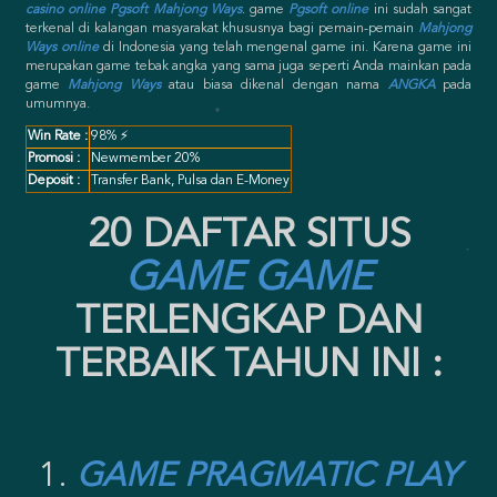
casino online
Pgsoft Mahjong Ways
. game
Pgsoft online
ini sudah sangat
terkenal di kalangan masyarakat khususnya bagi pemain-pemain
Mahjong
Ways online
di Indonesia yang telah mengenal game ini. Karena game ini
merupakan game tebak angka yang sama juga seperti Anda mainkan pada
game
Mahjong Ways
atau biasa dikenal dengan nama
ANGKA
pada
umumnya.
Win Rate :
98% ⚡
Promosi :
Newmember 20%
Deposit :
Transfer Bank, Pulsa dan E-Money
20 DAFTAR SITUS
❅
GAME GAME
TERLENGKAP DAN
TERBAIK TAHUN INI :
1.
GAME PRAGMATIC PLAY