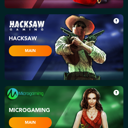
HACKSAW
MAIN
MICROGAMING
MAIN