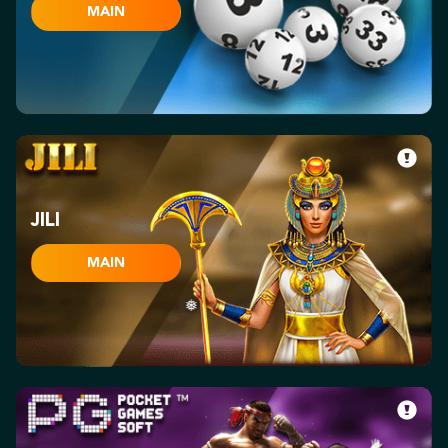
MAIN
JILI
MAIN