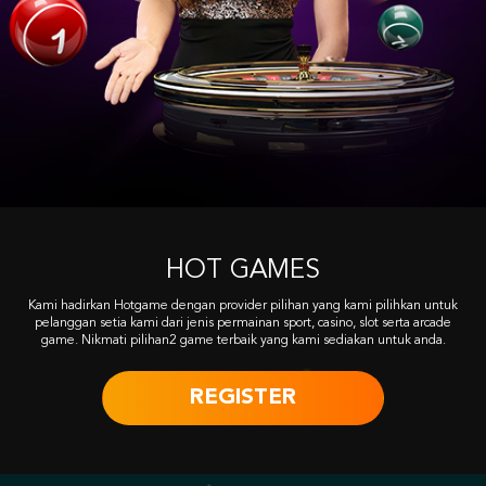
HOT GAMES
Kami hadirkan Hotgame dengan provider pilihan yang kami pilihkan untuk
pelanggan setia kami dari jenis permainan sport, casino, slot serta arcade
game. Nikmati pilihan2 game terbaik yang kami sediakan untuk anda.
REGISTER