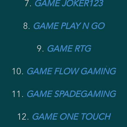
7.
GAME JOKER123
8.
GAME PLAY N GO
9.
GAME RTG
10.
GAME FLOW GAMING
11.
GAME SPADEGAMING
12.
GAME ONE TOUCH