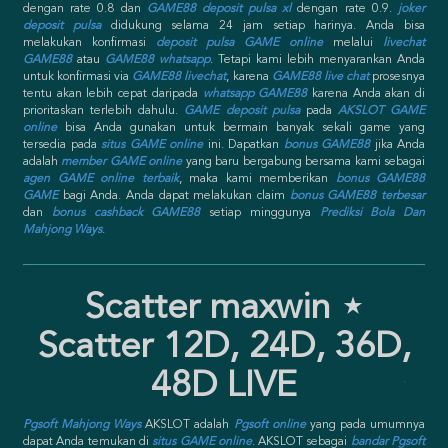
dengan rate 0.8 dan
GAME88 deposit pulsa xl
dengan rate 0.9.
joker
deposit pulsa
didukung selama 24 jam setiap harinya. Anda bisa
melakukan konfirmasi
deposit pulsa GAME online
melalui
livechat
GAME88
atau
GAME88 whatsapp
. Tetapi kami lebih menyarankan Anda
untuk konfirmasi via
GAME88 livechat
, karena
GAME88 live chat
prosesnya
tentu akan lebih cepat daripada
whatsapp GAME88
karena Anda akan di
prioritaskan terlebih dahulu.
GAME deposit pulsa
pada
AKSLOT GAME
online
bisa Anda gunakan untuk bermain banyak sekali game yang
tersedia pada
situs GAME online
ini. Dapatkan
bonus GAME88
jika Anda
adalah
member GAME online
yang baru bergabung bersama kami sebagai
agen GAME online terbaik
, maka kami memberikan
bonus GAME88
GAME
bagi Anda. Anda dapat melakukan claim
bonus GAME88 terbesar
dan
bonus cashback GAME88
setiap minggunya
Prediksi Bola Dan
Mahjong Ways
.
Scatter maxwin ⋆
Scatter 12D, 24D, 36D,
48D LIVE
Pgsoft Mahjong Ways
AKSLOT adalah
Pgsoft online
yang pada umumnya
dapat Anda temukan di
situs GAME online
. AKSLOT sebagai
bandar Pgsoft