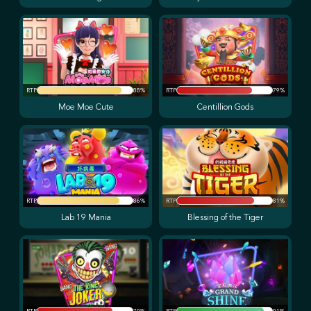
RTP
88%
RTP
79%
Moe Moe Cute
Centillion Gods
RTP
86%
RTP
81%
Lab 19 Mania
Blessing of the Tiger