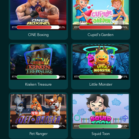
RTP
82%
RTP
79%
ONE Boxing
Cupid's Garden
RTP
95%
RTP
93%
Kraken Treasure
Little Monster
RTP
87%
RTP
92%
Pet Ranger
Squid Toon