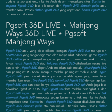
update setiap saat untuk bantu Anda dalam mengakses situs
Scatter
ini.
deposit Pgsoft 24D
bisa dilakukan dari
Pgsoft 24D deposit pulsa
atau
transfer bank. Proses
daftar Pgsoft 24D
yang cepat dan
bonus Pgsoft 24D
terbesar di Indonesia
Pgsoft 36D LIVE ⋆ Mahjong
Ways 36D LIVE ⋆ Pgsoft
Mahjong Ways
Pgsoft 36D
atau yang biasa dikenal dengan
Pgsoft 36D live
merupakan
Scatter 36D
yang sangat digemari oleh masyarakat Indonesia. game
Pgsoft
36D online
juga merupakan game pelengkap menemani waktu luang
Anda.
result Pgsoft 36D
atau
keluaran Pgsoft 36D
dikeluarkan secara live
dan terkini.
Pgsoft 36D
dapat Anda mainkan baik melalui
situs Pgsoft 36D
dari perangkat PC Anda, maupun melalui perangkat mobile Anda.
agen
Pgsoft 36D
yang dapat Anda percayai adalah agen yang senantiasa
memberikan result
live Pgsoft 36D
,
download Pgsoft 36D
dengan aplikasi
Pgsoft 36D apk
dan tidak hanya
download Pgsoft 36D apk
Anda juga bisa
download Pgsoft 36D IOS.
login Pgsoft 36D
bisa melalui perangkat PC dan
Pgsoft 36D login
juga bisa melalui perangkat Android atau IOS Anda.
link
alternatif Pgsoft 36D
terupdate setiap bulannya untuk membantu Anda
mengakses situs
Scatter
ini.
deposit Pgsoft 36D
dapat dilakukan melalui
Pgsoft 36D deposit pulsa
ataupun melalui transfer bank. Proses
daftar
Pgsoft 36D
yang sangat mudah dan
bonus Pgsoft 36D
terbesar di