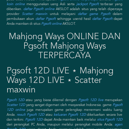
koin online
menggunakan uang Asli serta
jackpot Pgsoft
terbesar yang
diberikan.
daftar Pgsoft online
AKSLOT adalah situs yang telah dipercaya
provider
Scatter maxwin
untuk melayani
daftar game Pgsoft
dalam
pembukaan akun
daftar Pgsoft
sehingga userid hasil
daftar Pgsoft
dapat
Anda mainkan di situs
Pgsoft online
AKSLOT.
Mahjong Ways ONLINE DAN
Pgsoft Mahjong Ways
TERPERCAYA
Pgsoft 12D LIVE ⋆ Mahjong
Ways 12D LIVE ⋆ Scatter
maxwin
Pgsoft 12D
atau yang biasa dikenal dengan
Pgsoft 12D live
merupakan
Scatter 12D
yang sangat digemari oleh masyarakat Indonesia. game
Pgsoft
12D online
juga merupakan game pelengkap menemani waktu luang
Anda.
result Pgsoft 12D
atau
keluaran Pgsoft 12D
dikeluarkan secara live
dan terkini.
Pgsoft 12D
dapat Anda mainkan baik melalui
situs Pgsoft 12D
dari perangkat PC Anda, maupun melalui perangkat mobile Anda.
agen