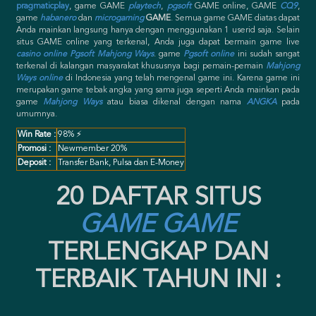
pragmaticplay
, game GAME
playtech
,
pgsoft
GAME online
, GAME
CQ9
,
game
habanero
dan
microgaming
GAME
. Semua game GAME diatas dapat
Anda mainkan langsung hanya dengan menggunakan 1 userid saja.
Selain
situs GAME online yang terkenal, Anda juga dapat bermain game live
casino online
Pgsoft Mahjong Ways
. game
Pgsoft online
ini sudah sangat
terkenal di kalangan masyarakat khususnya bagi pemain-pemain
Mahjong
Ways online
di Indonesia yang telah mengenal game ini. Karena game ini
merupakan game tebak angka yang sama juga seperti Anda mainkan pada
game
Mahjong Ways
atau biasa dikenal dengan nama
ANGKA
pada
umumnya.
Win Rate :
98% ⚡
Promosi :
Newmember 20%
Deposit :
Transfer Bank, Pulsa dan E-Money
20 DAFTAR SITUS
GAME GAME
TERLENGKAP DAN
TERBAIK TAHUN INI :