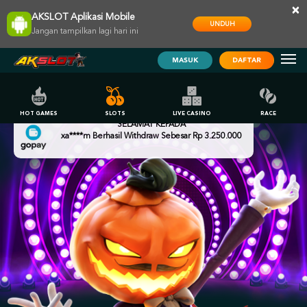
×
AKSLOT Aplikasi Mobile
UNDUH
Jangan tampilkan lagi hari ini
MASUK
DAFTAR
HOT GAMES
SLOTS
LIVE CASINO
RACE
SELAMAT KEPADA
xa****m Berhasil Withdraw Sebesar Rp 3.250.000