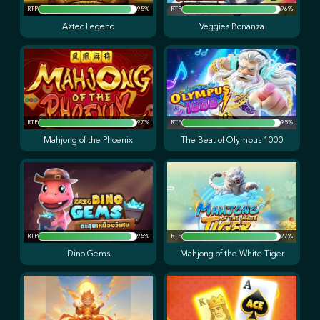
RTP
95%
RTP
96%
Aztec Legend
Veggies Bonanza
RTP
97%
RTP
95%
Mahjong of the Phoenix
The Beat of Olympus 1000
RTP
95%
RTP
97%
Dino Gems
Mahjong of the White Tiger