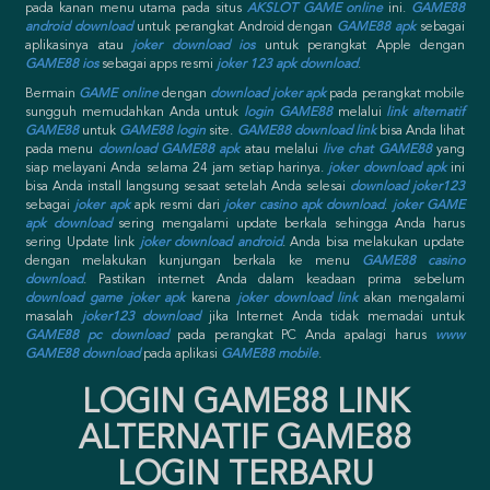
pada kanan menu utama pada situs
AKSLOT GAME online
ini.
GAME88
android download
untuk perangkat Android dengan
GAME88 apk
sebagai
aplikasinya atau
joker download ios
untuk perangkat Apple dengan
GAME88 ios
sebagai apps resmi
joker 123 apk download
.
Bermain
GAME online
dengan
download joker apk
pada perangkat mobile
sungguh memudahkan Anda untuk
login GAME88
melalui
link alternatif
GAME88
untuk
GAME88 login
site.
GAME88 download link
bisa Anda lihat
pada menu
download GAME88 apk
atau melalui
live chat GAME88
yang
siap melayani Anda selama 24 jam setiap harinya.
joker download apk
ini
bisa Anda install langsung sesaat setelah Anda selesai
download joker123
sebagai
joker apk
apk resmi dari
joker casino apk download
.
joker GAME
apk download
sering mengalami update berkala sehingga Anda harus
sering Update link
joker download android
. Anda bisa melakukan update
dengan melakukan kunjungan berkala ke menu
GAME88 casino
download
. Pastikan internet Anda dalam keadaan prima sebelum
download game joker apk
karena
joker download link
akan mengalami
masalah
joker123 download
jika Internet Anda tidak memadai untuk
GAME88 pc download
pada perangkat PC Anda apalagi harus
www
GAME88 download
pada aplikasi
GAME88 mobile
.
LOGIN GAME88 LINK
ALTERNATIF GAME88
LOGIN TERBARU