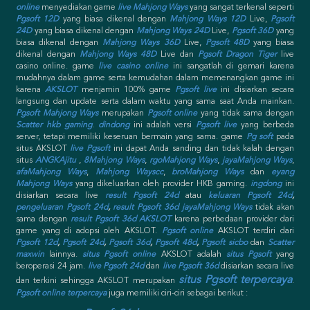
online
menyediakan game
live Mahjong Ways
yang sangat terkenal seperti
Pgsoft 12D
yang biasa dikenal dengan
Mahjong Ways 12D
Live,
Pgsoft
24D
yang biasa dikenal dengan
Mahjong Ways 24D
Live,
Pgsoft 36D
yang
biasa dikenal dengan
Mahjong Ways 36D
Live,
Pgsoft 48D
yang biasa
dikenal dengan
Mahjong Ways 48D
Live dan
Pgsoft Dragon Tiger
live
casino online. game
live casino online
ini sangatlah di gemari karena
mudahnya dalam game serta kemudahan dalam memenangkan game ini
karena
AKSLOT
menjamin 100% game
Pgsoft live
ini disiarkan secara
langsung dan update serta dalam waktu yang sama saat Anda mainkan.
Pgsoft Mahjong Ways
merupakan
Pgsoft online
yang tidak sama dengan
Scatter
hkb gaming
.
dindong
ini adalah versi
Pgsoft live
yang berbeda
server, tetapi memiliki keseruan bermain yang sama. game
Pg soft
pada
situs AKSLOT
live Pgsoft
ini dapat Anda sanding dan tidak kalah dengan
situs
ANGKAjitu
,
8Mahjong Ways
,
rgoMahjong Ways
,
jayaMahjong Ways
,
afaMahjong Ways
,
Mahjong Wayscc
,
broMahjong Ways
dan
eyang
Mahjong Ways
yang dikeluarkan oleh provider HKB gaming.
ingdong
ini
disiarkan secara live
result Pgsoft 24d
atau
keluaran Pgsoft 24d
,
pengeluaran Pgsoft 24d
,
result Pgsoft 36d jayaMahjong Ways
tidak akan
sama dengan
result Pgsoft 36d AKSLOT
karena perbedaan provider dari
game yang di adopsi oleh AKSLOT.
Pgsoft online
AKSLOT terdiri dari
Pgsoft 12d
,
Pgsoft 24d
,
Pgsoft 36d
,
Pgsoft 48d
,
Pgsoft sicbo
dan
Scatter
maxwin
lainnya.
situs Pgsoft online
AKSLOT adalah
situs Pgsoft
yang
beroperasi 24 jam.
live Pgsoft 24d
dan
live Pgsoft 36d
disiarkan secara live
situs Pgsoft terpercaya
dan terkini sehingga AKSLOT merupakan
.
Pgsoft online terpercaya
juga memiliki ciri-ciri sebagai berikut :