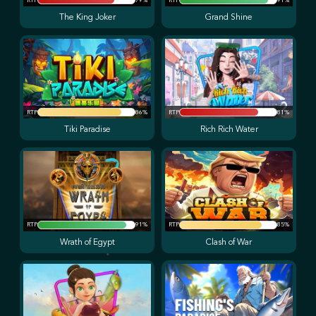
RTP
79%
RTP
91%
The King Joker
Grand Shine
RTP
86%
RTP
81%
Tiki Paradise
Rich Rich Water
RTP
91%
RTP
85%
Wrath of Egypt
Clash of War