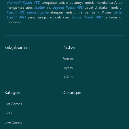
alternatif Pgsoft 48D
terupdate setiap bulannya untuk membantu Anda
mengakses situs
Scatter
ini.
deposit Pgsoft 48D
dapat dilakukan melalui
Pgsoft 48D deposit pulsa
ataupun melalui transfer bank. Proses
daftar
Pgsoft 48D
yang sangat mudah dan
bonus Pgsoft 48D
terbesar di
Indonesia.
Kebijaksanaan
Platform
Promosi
Loyalty
Referral
Kategori
Dukungan
Hot Games
Slots
Live Casino