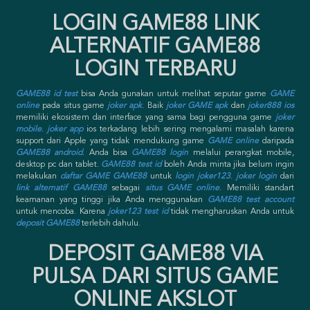
LOGIN GAME88 LINK
ALTERNATIF GAME88
LOGIN TERBARU
GAME88 id test
bisa Anda gunakan untuk melihat seputar game
GAME
online
pada situs game
joker apk
. Baik
joker GAME apk
dan
joker888 ios
memiliki ekosistem dan interface yang sama bagi pengguna game
joker
mobile
.
joker app
ios terkadang lebih sering mengalami masalah karena
support dari Apple yang tidak mendukung game
GAME online
daripada
GAME88 android
. Anda bisa
GAME88 login
melalui perangkat mobile,
desktop pc dan tablet.
GAME88 test id
boleh Anda minta jika belum ingin
melakukan
daftar GAME GAME88
untuk
login joker123
.
joker login
dari
link alternatif GAME88
sebagai
situs GAME online
. Memiliki standart
keamanan yang tinggi jika Anda menggunakan
GAME88 test account
untuk mencoba. Karena
joker123 test id
tidak mengharuskan Anda untuk
deposit GAME88
terlebih dahulu.
DEPOSIT GAME88 VIA
PULSA DARI SITUS GAME
ONLINE AKSLOT