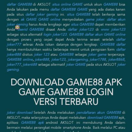
daftar GAME88
di AKSLOT
situs online GAME
untuk akun
GAME88
bisa
Anda lakukan pada menu
daftar GAME88 GAME
yang ada diatas kanan
pada situs
daftar joker gaming
ini.
situs GAME88
telah berkerja sama
dengan
ak GAME GAME online
menyediakan
game joker
.
daftar akun
joker gaming
harus Anda lengkapi agar
situs GAME88
dapat memberikan
Anda
userid GAME88
disaat Anda
daftar joker123
di
www joker123
sebagai situs alternatif
login joker123
.
GAME88 daftar
akun GAME online
dengan proses yang cepat dapat Anda terima sesaat setelah
daftar
joker777
selesai Anda isikan datanya dengan lengkap.
GAME88 daftar
hanya membutuhkan waktu beberapa menit untuk pengisian form
daftar
joker888
disitus
joker 123
atau
GAME88
sebagai
joker game
terpercaya.
GAME88 online
,
joker888
,
joker123
,
jokergaming
,
joker1788
,
joker8868
,
joker777
,
joker688
sebagai alternatif
joker GAME
pada situs AKSLOT
joker
gaming
.
DOWNLOAD GAME88 APK
GAME GAME88 LOGIN
VERSI TERBARU
joker download
Setelah Anda melakukan
pendaftaran akun GAME88
di
AKSLOT, maka selanjutnya Anda dapat melakukan
download GAME88
apk,
aplikasi
GAME88 apk
android AKSLOT ini mendukung Anda dalam
bermain melalui perangkat mobile smartphone Anda. Baik melalui PC atau