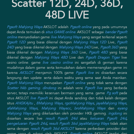
Scatter 12D, 24D, 36D,
48D LIVE
Pgsoft Mahjong Ways
AKSLOT adalah
Pgsoft online
yang pada umumnya
dapat Anda temukan di
situs GAME online
. AKSLOT sebagai
bandar Pgsoft
online
menyediakan game
live Mahjong Ways
yang sangat terkenal seperti
Pgsoft 12D
yang biasa dikenal dengan
Mahjong Ways 12D
Live,
Pgsoft
24D
yang biasa dikenal dengan
Mahjong Ways 24D
Live,
Pgsoft 36D
yang
biasa dikenal dengan
Mahjong Ways 36D
Live,
Pgsoft 48D
yang biasa
dikenal dengan
Mahjong Ways 48D
Live dan
Pgsoft Dragon Tiger
live
casino online. game
live casino online
ini sangatlah di gemari karena
mudahnya dalam game serta kemudahan dalam memenangkan game ini
karena
AKSLOT
menjamin 100% game
Pgsoft live
ini disiarkan secara
langsung dan update serta dalam waktu yang sama saat Anda mainkan.
Pgsoft Mahjong Ways
merupakan
Pgsoft online
yang tidak sama dengan
Scatter
hkb gaming
.
dindong
ini adalah versi
Pgsoft live
yang berbeda
server, tetapi memiliki keseruan bermain yang sama. game
Pg soft
pada
situs AKSLOT
live Pgsoft
ini dapat Anda sanding dan tidak kalah dengan
situs
ANGKAjitu
,
8Mahjong Ways
,
rgoMahjong Ways
,
jayaMahjong Ways
,
afaMahjong Ways
,
Mahjong Wayscc
,
broMahjong Ways
dan
eyang
Mahjong Ways
yang dikeluarkan oleh provider HKB gaming.
ingdong
ini
disiarkan secara live
result Pgsoft 24d
atau
keluaran Pgsoft 24d
,
pengeluaran Pgsoft 24d
,
result Pgsoft 36d jayaMahjong Ways
tidak akan
sama dengan
result Pgsoft 36d AKSLOT
karena perbedaan provider dari