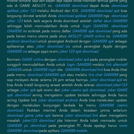
mobile dimana saja dan kapan saja dapat Anda mainkan semua game yang
ada di GAME AKSLOT ini.
GAME88 download
dapat Anda
download
aplikasi joker 123
melalui Android dan IOS.
GAME88 download apk
bisa
langsung diinstal setelah Anda
download aplikasi GAME88
nya.
download
joker 123
lebih baik segera Anda download setelah
daftar akun GAME88
sehingga lebih memudahkan Anda untuk
login GAME88
.
download
GAME88
ini terletak pada menu daftar
GAME88 apk download
yang ada
pada kanan menu utama pada situs
AKSLOT GAME online
ini.
GAME88
android download
untuk perangkat Android dengan
GAME88 apk
sebagai
aplikasinya atau
joker download ios
untuk perangkat Apple dengan
GAME88 ios
sebagai apps resmi
joker 123 apk download
.
Bermain
GAME online
dengan
download joker apk
pada perangkat mobile
sungguh memudahkan Anda untuk
login GAME88
melalui
link alternatif
GAME88
untuk
GAME88 login
site.
GAME88 download link
bisa Anda lihat
pada menu
download GAME88 apk
atau melalui
live chat GAME88
yang
siap melayani Anda selama 24 jam setiap harinya.
joker download apk
ini
bisa Anda install langsung sesaat setelah Anda selesai
download joker123
sebagai
joker apk
apk resmi dari
joker casino apk download
.
joker GAME
apk download
sering mengalami update berkala sehingga Anda harus
sering Update link
joker download android
. Anda bisa melakukan update
dengan melakukan kunjungan berkala ke menu
GAME88 casino
download
. Pastikan internet Anda dalam keadaan prima sebelum
download game joker apk
karena
joker download link
akan mengalami
masalah
joker123 download
jika Internet Anda tidak memadai untuk
GAME88 pc download
pada perangkat PC Anda apalagi harus
www
GAME88 download
pada aplikasi
GAME88 mobile
.