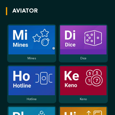
AVIATOR
Mines
Dice
Hotline
Keno