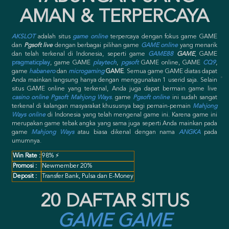
AMAN & TERPERCAYA
AKSLOT
adalah situs
game online
terpercaya dengan fokus game GAME
dan
Pgsoft live
dengan berbagai pilihan game
GAME online
yang menarik
dan telah terkenal di Indonesia, seperti game
GAME88
GAME
, GAME
pragmaticplay
, game GAME
playtech
,
pgsoft
GAME online
, GAME
CQ9
,
game
habanero
dan
microgaming
GAME
. Semua game GAME diatas dapat
Anda mainkan langsung hanya dengan menggunakan 1 userid saja.
Selain
situs GAME online yang terkenal, Anda juga dapat bermain game live
casino online
Pgsoft Mahjong Ways
. game
Pgsoft online
ini sudah sangat
terkenal di kalangan masyarakat khususnya bagi pemain-pemain
Mahjong
Ways online
di Indonesia yang telah mengenal game ini. Karena game ini
merupakan game tebak angka yang sama juga seperti Anda mainkan pada
game
Mahjong Ways
atau biasa dikenal dengan nama
ANGKA
pada
umumnya.
Win Rate :
98% ⚡
Promosi :
Newmember 20%
Deposit :
Transfer Bank, Pulsa dan E-Money
20 DAFTAR SITUS
GAME GAME