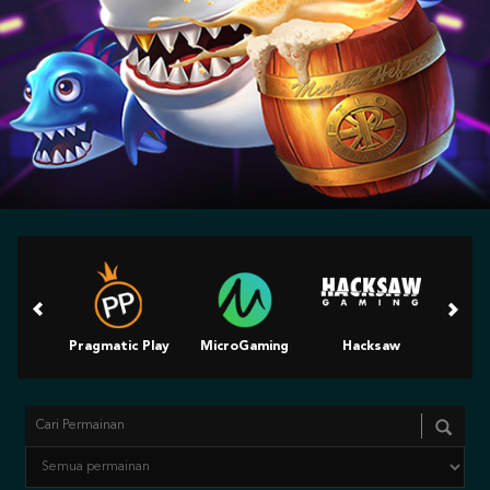
Pragmatic Play
MicroGaming
Hacksaw
King