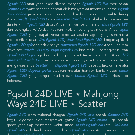
Pgsoft 12D
atau yang biasa dikenal dengan
Pgsoft 12D live
merupakan
Scatter 12D
yang sangat digemari oleh masyarakat Indonesia. game
Pgsoft
12D online
juga merupakan game pelengkap menemani waktu luang
Anda.
result Pgsoft 12D
atau
keluaran Pgsoft 12D
dikeluarkan secara live
dan terkini.
Pgsoft 12D
dapat Anda mainkan baik melalui
situs Pgsoft 12D
dari perangkat PC Anda, maupun melalui perangkat mobile Anda.
agen
Pgsoft 12D
yang dapat Anda percayai adalah agen yang senantiasa
memberikan result
live Pgsoft 12D
,
download Pgsoft 12D
dengan aplikasi
Pgsoft 12D apk
dan tidak hanya
download Pgsoft 12D apk
Anda juga bisa
download
Pgsoft 12D IOS
.
login Pgsoft 12D
bisa melalui perangkat PC dan
Pgsoft 12D login
juga bisa melalui perangkat Android atau IOS Anda.
link
alternatif Pgsoft 12D
terupdate setiap bulannya untuk membantu Anda
mengakses situs
Scatter
ini.
deposit Pgsoft 12D
dapat dilakukan melalui
Pgsoft 12D deposit pulsa
ataupun melalui transfer bank. Proses
daftar
Pgsoft 12D
yang sangat mudah dan
bonus Pgsoft 12D
terbesar di
Indonesia
Pgsoft 24D LIVE ⋆ Mahjong
Ways 24D LIVE ⋆ Scatter
Pgsoft 24D
biasa terkenal dengan
Pgsoft 24D live
adalah
Scatter 24D
begitu digemari oleh masyarakat. game
Pgsoft 24D online
juga adalah
game yang siap menemani waktu Anda.
result Pgsoft 24D
atau
keluaran
Pgsoft 24D
di keluarkan secara terkini.
Pgsoft 24D
bisa Anda main kan baik