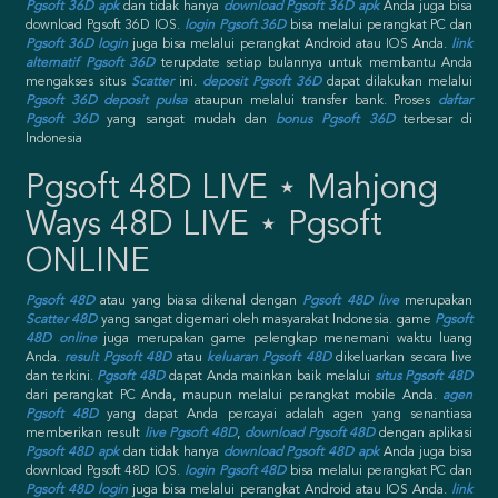
Pgsoft 36D apk
dan tidak hanya
download Pgsoft 36D apk
Anda juga bisa
download Pgsoft 36D IOS.
login Pgsoft 36D
bisa melalui perangkat PC dan
Pgsoft 36D login
juga bisa melalui perangkat Android atau IOS Anda.
link
alternatif Pgsoft 36D
terupdate setiap bulannya untuk membantu Anda
mengakses situs
Scatter
ini.
deposit Pgsoft 36D
dapat dilakukan melalui
Pgsoft 36D deposit pulsa
ataupun melalui transfer bank. Proses
daftar
Pgsoft 36D
yang sangat mudah dan
bonus Pgsoft 36D
terbesar di
Indonesia
Pgsoft 48D LIVE ⋆ Mahjong
Ways 48D LIVE ⋆ Pgsoft
ONLINE
Pgsoft 48D
atau yang biasa dikenal dengan
Pgsoft 48D live
merupakan
Scatter 48D
yang sangat digemari oleh masyarakat Indonesia. game
Pgsoft
48D online
juga merupakan game pelengkap menemani waktu luang
Anda.
result Pgsoft 48D
atau
keluaran Pgsoft 48D
dikeluarkan secara live
dan terkini.
Pgsoft 48D
dapat Anda mainkan baik melalui
situs Pgsoft 48D
dari perangkat PC Anda, maupun melalui perangkat mobile Anda.
agen
Pgsoft 48D
yang dapat Anda percayai adalah agen yang senantiasa
memberikan result
live Pgsoft 48D
,
download Pgsoft 48D
dengan aplikasi
Pgsoft 48D apk
dan tidak hanya
download Pgsoft 48D apk
Anda juga bisa
download Pgsoft 48D IOS.
login Pgsoft 48D
bisa melalui perangkat PC dan
Pgsoft 48D login
juga bisa melalui perangkat Android atau IOS Anda.
link