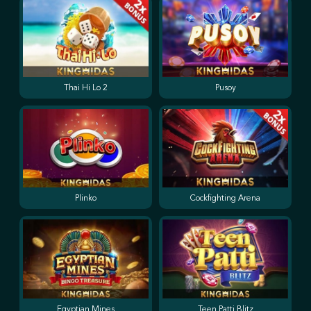
Thai Hi Lo 2
Pusoy
Plinko
Cockfighting Arena
Egyptian Mines
Teen Patti Blitz