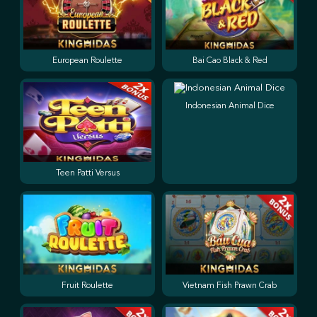
European Roulette
Bai Cao Black & Red
Indonesian Animal Dice
Teen Patti Versus
Fruit Roulette
Vietnam Fish Prawn Crab