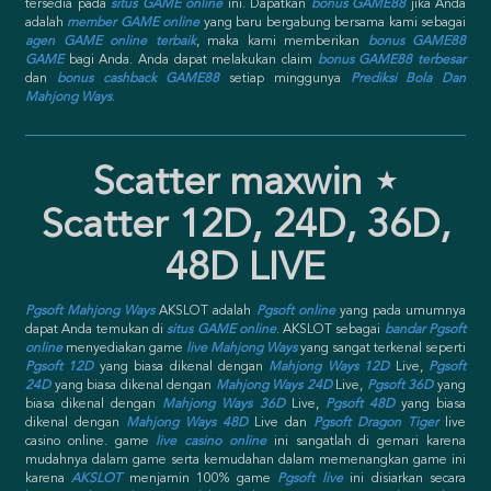
tersedia pada
situs GAME online
ini. Dapatkan
bonus GAME88
jika Anda
adalah
member GAME online
yang baru bergabung bersama kami sebagai
agen GAME online terbaik
, maka kami memberikan
bonus GAME88
GAME
bagi Anda. Anda dapat melakukan claim
bonus GAME88 terbesar
dan
bonus cashback GAME88
setiap minggunya
Prediksi Bola Dan
Mahjong Ways
.
Scatter maxwin ⋆
Scatter 12D, 24D, 36D,
48D LIVE
Pgsoft Mahjong Ways
AKSLOT adalah
Pgsoft online
yang pada umumnya
dapat Anda temukan di
situs GAME online
. AKSLOT sebagai
bandar Pgsoft
online
menyediakan game
live Mahjong Ways
yang sangat terkenal seperti
Pgsoft 12D
yang biasa dikenal dengan
Mahjong Ways 12D
Live,
Pgsoft
24D
yang biasa dikenal dengan
Mahjong Ways 24D
Live,
Pgsoft 36D
yang
biasa dikenal dengan
Mahjong Ways 36D
Live,
Pgsoft 48D
yang biasa
dikenal dengan
Mahjong Ways 48D
Live dan
Pgsoft Dragon Tiger
live
casino online. game
live casino online
ini sangatlah di gemari karena
mudahnya dalam game serta kemudahan dalam memenangkan game ini
karena
AKSLOT
menjamin 100% game
Pgsoft live
ini disiarkan secara