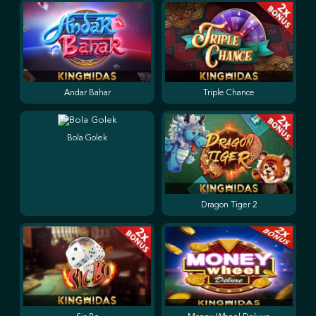
Andar Bahar
Triple Chance
Bola Golek
Dragon Tiger 2