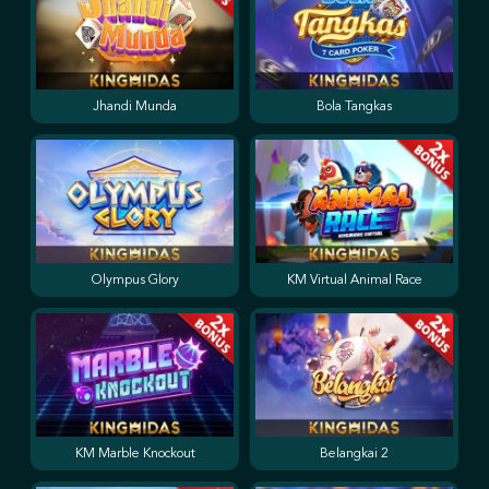
Jhandi Munda
Bola Tangkas
Olympus Glory
KM Virtual Animal Race
KM Marble Knockout
Belangkai 2