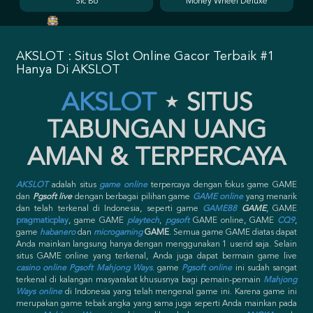
Sic Bo
Money Wheel Deluxe
AKSLOT : Situs Slot Online Gacor Terbaik #1
Hanya Di AKSLOT
AKSLOT
⋆
SITUS
TABUNGAN UANG
AMAN & TERPERCAYA
AKSLOT
adalah situs
game online
terpercaya dengan fokus game GAME
dan
Pgsoft live
dengan berbagai pilihan game
GAME online
yang menarik
dan telah terkenal di Indonesia, seperti game
GAME88
GAME
, GAME
pragmaticplay
, game GAME
playtech
,
pgsoft
GAME online
, GAME
CQ9
,
game
habanero
dan
microgaming
GAME
. Semua game GAME diatas dapat
Anda mainkan langsung hanya dengan menggunakan 1 userid saja.
Selain
situs GAME online yang terkenal, Anda juga dapat bermain game live
casino online
Pgsoft Mahjong Ways
. game
Pgsoft online
ini sudah sangat
terkenal di kalangan masyarakat khususnya bagi pemain-pemain
Mahjong
Ways online
di Indonesia yang telah mengenal game ini. Karena game ini
merupakan game tebak angka yang sama juga seperti Anda mainkan pada