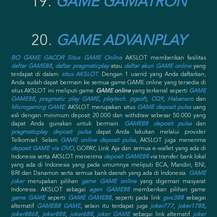
19.
GAME GAMATRON
20.
GAME ADVANPLAY
BO GAME GACOR
Situs GAME Online
AKSLOT memberikan fasilitas
daftar GAME88
,
daftar pragmaticplay
atau
daftar akun GAME online
yang
terdapat di dalam
situs AKSLOT
. Dengan 1 userid yang Anda daftarkan,
Anda sudah dapat bermain ke semua game GAME online yang tersedia di
situs AKSLOT ini meliputi game
GAME online
yang terkenal seperti
GAME
GAME88
,
pragmatic play GAME
,
playtech
,
pgsoft
,
CQ9
,
Habanero
dan
Microgaming GAME
.
AKSLOT merupakan situs
GAME deposit pulsa
uang
asli dengan minimum deposit 20.000 dan withdraw sebesar 50.000 yang
dapat Anda gunakan untuk bermain.
GAME88 deposit pulsa
dan
pragmaticplay deposit pulsa
dapat Anda lakukan melalui provider
Telkomsel. Selain
GAME online deposit pulsa
, AKSLOT juga menerima
deposit GAME via OVO
, GOPAY, Link Aja dan semua e-wallet yang ada di
Indonesia serta AKSLOT menerima
deposit GAME88
via transfer bank lokal
yang ada di Indonesia yang pada umumnya meliputi BCA, Mandiri, BNI,
BRI dan Danamon serta semua bank daerah yang ada di Indonesia.
GAME
joker
merupakan pilihan
game GAME online
yang digemari masyarat
Indonesia. AKSLOT sebagai
agen GAME88
memberikan pilihan game
game GAME
seperti
GAME GAME88
, seperti pada link
gwc388
sebagai
alternatif
GAME88 GAME
, selain itu terdapat juga
joker777
,
joker1788
,
joker8868
,
joker888
,
joker688
,
joker GAME
sebagai link alternatif
joker