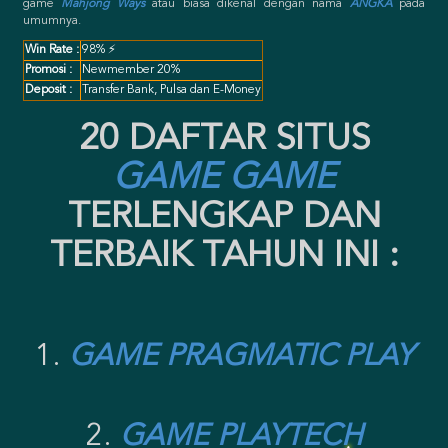
game
Mahjong Ways
atau biasa dikenal dengan nama
ANGKA
pada
umumnya.
Win Rate :
98% ⚡
Promosi :
Newmember 20%
Deposit :
Transfer Bank, Pulsa dan E-Money
20 DAFTAR SITUS
GAME GAME
TERLENGKAP DAN
TERBAIK TAHUN INI :
1.
GAME PRAGMATIC PLAY
2.
GAME PLAYTECH