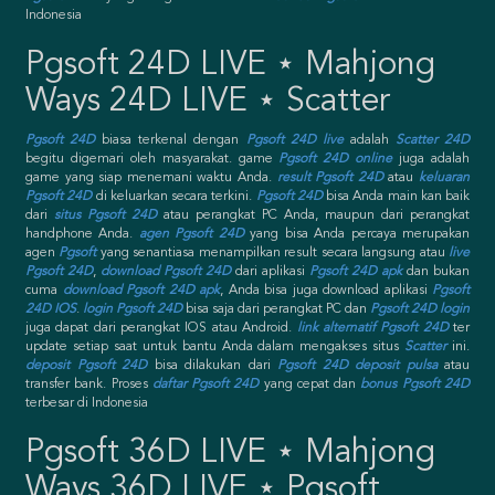
Indonesia
Pgsoft 24D LIVE ⋆ Mahjong
Ways 24D LIVE ⋆ Scatter
Pgsoft 24D
biasa terkenal dengan
Pgsoft 24D live
adalah
Scatter 24D
begitu digemari oleh masyarakat. game
Pgsoft 24D online
juga adalah
game yang siap menemani waktu Anda.
result Pgsoft 24D
atau
keluaran
Pgsoft 24D
di keluarkan secara terkini.
Pgsoft 24D
bisa Anda main kan baik
dari
situs Pgsoft 24D
atau perangkat PC Anda, maupun dari perangkat
handphone Anda.
agen Pgsoft 24D
yang bisa Anda percaya merupakan
agen
Pgsoft
yang senantiasa menampilkan result secara langsung atau
live
Pgsoft 24D
,
download Pgsoft 24D
dari aplikasi
Pgsoft 24D apk
dan bukan
cuma
download Pgsoft 24D apk
, Anda bisa juga download aplikasi
Pgsoft
24D IOS
.
login Pgsoft 24D
bisa saja dari perangkat PC dan
Pgsoft 24D login
juga dapat dari perangkat IOS atau Android.
link alternatif Pgsoft 24D
ter
update setiap saat untuk bantu Anda dalam mengakses situs
Scatter
ini.
deposit Pgsoft 24D
bisa dilakukan dari
Pgsoft 24D deposit pulsa
atau
transfer bank. Proses
daftar Pgsoft 24D
yang cepat dan
bonus Pgsoft 24D
terbesar di Indonesia
Pgsoft 36D LIVE ⋆ Mahjong
Ways 36D LIVE ⋆ Pgsoft