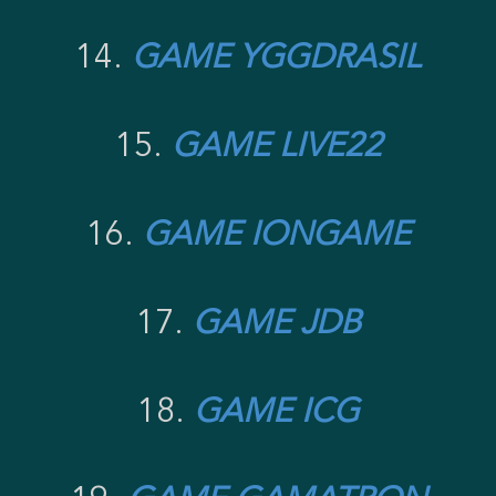
14.
GAME YGGDRASIL
15.
GAME LIVE22
16.
GAME IONGAME
17.
GAME JDB
18.
GAME ICG