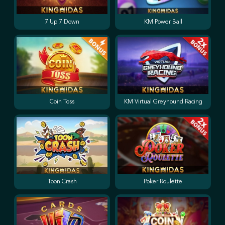
7 Up 7 Down
KM Power Ball
Coin Toss
KM Virtual Greyhound Racing
Toon Crash
Poker Roulette