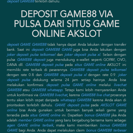
deposit GAME88
terlebih dahulu.
DEPOSIT GAME88 VIA
PULSA DARI SITUS GAME
ONLINE AKSLOT
deposit GAME GAME88
tidak hanya dapat Anda lakukan dengan transfer
bank. Saat ini
deposit GAME88 GAME
juga bisa Anda lakukan dengan
joker deposit pulsa telkomsel
dan
joker deposit pulsa xl
. Selain dengan
pulsa
GAME88 deposit
juga mendukung e-wallet seperti GOPAY, OVO,
DANA dll.
GAME88 deposit pulsa
pada
situs GAME online
AKSLOT ini
memiliki rate terbaik di pasarannya.
GAME88 deposit pulsa telkomsel
dengan rate 0.8 dan
GAME88 deposit pulsa xl
dengan rate 0.9.
joker
deposit pulsa
didukung selama 24 jam setiap harinya. Anda bisa
melakukan konfirmasi
deposit pulsa GAME online
melalui
livechat
GAME88
atau
GAME88 whatsapp
. Tetapi kami lebih menyarankan Anda
untuk konfirmasi via
GAME88 livechat
, karena
GAME88 live chat
prosesnya
tentu akan lebih cepat daripada
whatsapp GAME88
karena Anda akan di
prioritaskan terlebih dahulu.
GAME deposit pulsa
pada
AKSLOT GAME
online
bisa Anda gunakan untuk bermain banyak sekali game yang
tersedia pada
situs GAME online
ini. Dapatkan
bonus GAME88
jika Anda
adalah
member GAME online
yang baru bergabung bersama kami sebagai
agen GAME online terbaik
, maka kami memberikan
bonus GAME88
GAME
bagi Anda. Anda dapat melakukan claim
bonus GAME88 terbesar