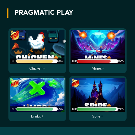
PRAGMATIC PLAY
RTP
88%
RTP
82%
Chicken+
Mines+
RTP
90%
RTP
95%
Limbo+
Spire+