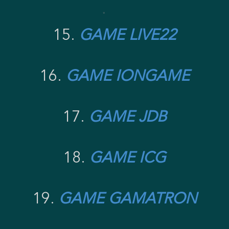
15.
GAME LIVE22
16.
GAME IONGAME
17.
GAME JDB
18.
GAME ICG
19.
GAME GAMATRON