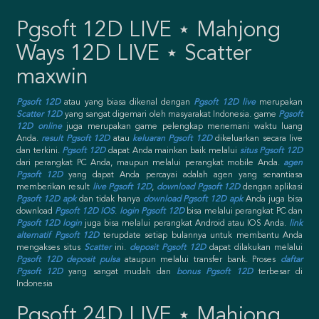
Pgsoft 12D LIVE ⋆ Mahjong
Ways 12D LIVE ⋆ Scatter
maxwin
Pgsoft 12D
atau yang biasa dikenal dengan
Pgsoft 12D live
merupakan
Scatter 12D
yang sangat digemari oleh masyarakat Indonesia. game
Pgsoft
12D online
juga merupakan game pelengkap menemani waktu luang
Anda.
result Pgsoft 12D
atau
keluaran Pgsoft 12D
dikeluarkan secara live
dan terkini.
Pgsoft 12D
dapat Anda mainkan baik melalui
situs Pgsoft 12D
dari perangkat PC Anda, maupun melalui perangkat mobile Anda.
agen
Pgsoft 12D
yang dapat Anda percayai adalah agen yang senantiasa
memberikan result
live Pgsoft 12D
,
download Pgsoft 12D
dengan aplikasi
Pgsoft 12D apk
dan tidak hanya
download Pgsoft 12D apk
Anda juga bisa
download
Pgsoft 12D IOS
.
login Pgsoft 12D
bisa melalui perangkat PC dan
Pgsoft 12D login
juga bisa melalui perangkat Android atau IOS Anda.
link
alternatif Pgsoft 12D
terupdate setiap bulannya untuk membantu Anda
mengakses situs
Scatter
ini.
deposit Pgsoft 12D
dapat dilakukan melalui
Pgsoft 12D deposit pulsa
ataupun melalui transfer bank. Proses
daftar
Pgsoft 12D
yang sangat mudah dan
bonus Pgsoft 12D
terbesar di
Indonesia
Pgsoft 24D LIVE ⋆ Mahjong