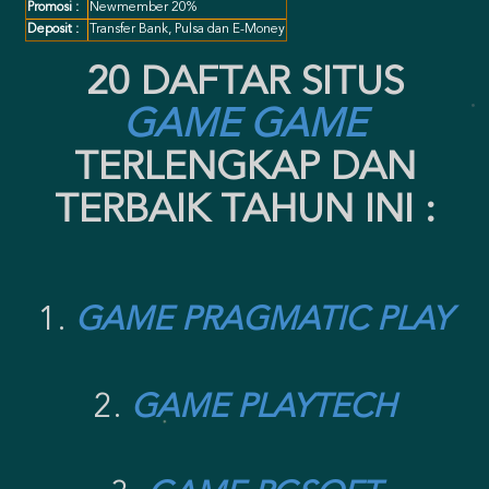
Promosi :
Newmember 20%
Deposit :
Transfer Bank, Pulsa dan E-Money
20 DAFTAR SITUS
GAME GAME
TERLENGKAP DAN
TERBAIK TAHUN INI :
1.
GAME PRAGMATIC PLAY
2.
GAME PLAYTECH
❅