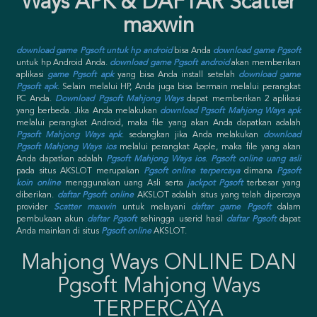
Ways APK & DAFTAR Scatter
maxwin
download game Pgsoft untuk hp android
bisa Anda
download game Pgsoft
untuk hp Android Anda.
download game Pgsoft android
akan memberikan
aplikasi
game Pgsoft apk
yang bisa Anda install setelah
download game
Pgsoft apk
. Selain melalui HP, Anda juga bisa bermain melalui perangkat
PC Anda.
Download Pgsoft Mahjong Ways
dapat memberikan 2 aplikasi
yang berbeda. Jika Anda melakukan
download Pgsoft Mahjong Ways apk
melalui perangkat Android, maka file yang akan Anda dapatkan adalah
Pgsoft Mahjong Ways apk
. sedangkan jika Anda melakukan
download
Pgsoft Mahjong Ways ios
melalui perangkat Apple, maka file yang akan
Anda dapatkan adalah
Pgsoft Mahjong Ways ios
.
Pgsoft online uang asli
pada situs AKSLOT merupakan
Pgsoft online terpercaya
dimana
Pgsoft
koin online
menggunakan uang Asli serta
jackpot Pgsoft
terbesar yang
diberikan.
daftar Pgsoft online
AKSLOT adalah situs yang telah dipercaya
provider
Scatter maxwin
untuk melayani
daftar game Pgsoft
dalam
pembukaan akun
daftar Pgsoft
sehingga userid hasil
daftar Pgsoft
dapat
Anda mainkan di situs
Pgsoft online
AKSLOT.
Mahjong Ways ONLINE DAN
Pgsoft Mahjong Ways
TERPERCAYA