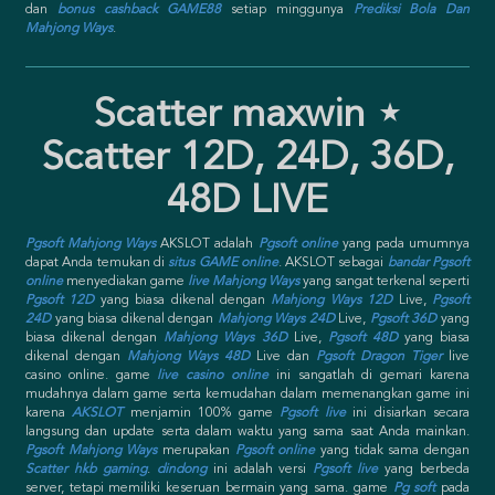
dan
bonus cashback GAME88
setiap minggunya
Prediksi Bola Dan
Mahjong Ways
.
Scatter maxwin ⋆
Scatter 12D, 24D, 36D,
48D LIVE
Pgsoft Mahjong Ways
AKSLOT adalah
Pgsoft online
yang pada umumnya
dapat Anda temukan di
situs GAME online
. AKSLOT sebagai
bandar Pgsoft
online
menyediakan game
live Mahjong Ways
yang sangat terkenal seperti
Pgsoft 12D
yang biasa dikenal dengan
Mahjong Ways 12D
Live,
Pgsoft
24D
yang biasa dikenal dengan
Mahjong Ways 24D
Live,
Pgsoft 36D
yang
biasa dikenal dengan
Mahjong Ways 36D
Live,
Pgsoft 48D
yang biasa
dikenal dengan
Mahjong Ways 48D
Live dan
Pgsoft Dragon Tiger
live
casino online. game
live casino online
ini sangatlah di gemari karena
mudahnya dalam game serta kemudahan dalam memenangkan game ini
karena
AKSLOT
menjamin 100% game
Pgsoft live
ini disiarkan secara
langsung dan update serta dalam waktu yang sama saat Anda mainkan.
Pgsoft Mahjong Ways
merupakan
Pgsoft online
yang tidak sama dengan
Scatter
hkb gaming
.
dindong
ini adalah versi
Pgsoft live
yang berbeda
server, tetapi memiliki keseruan bermain yang sama. game
Pg soft
pada