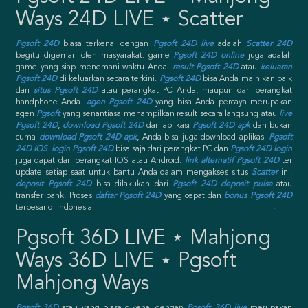
Ways 24D LIVE ⋆ Scatter
Pgsoft 24D
biasa terkenal dengan
Pgsoft 24D live
adalah
Scatter 24D
begitu digemari oleh masyarakat. game
Pgsoft 24D online
juga adalah
game yang siap menemani waktu Anda.
result Pgsoft 24D
atau
keluaran
Pgsoft 24D
di keluarkan secara terkini.
Pgsoft 24D
bisa Anda main kan baik
dari
situs Pgsoft 24D
atau perangkat PC Anda, maupun dari perangkat
handphone Anda.
agen Pgsoft 24D
yang bisa Anda percaya merupakan
agen
Pgsoft
yang senantiasa menampilkan result secara langsung atau
live
Pgsoft 24D
,
download Pgsoft 24D
dari aplikasi
Pgsoft 24D apk
dan bukan
cuma
download Pgsoft 24D apk
, Anda bisa juga download aplikasi
Pgsoft
24D IOS
.
login Pgsoft 24D
bisa saja dari perangkat PC dan
Pgsoft 24D login
juga dapat dari perangkat IOS atau Android.
link alternatif Pgsoft 24D
ter
update setiap saat untuk bantu Anda dalam mengakses situs
Scatter
ini.
deposit Pgsoft 24D
bisa dilakukan dari
Pgsoft 24D deposit pulsa
atau
transfer bank. Proses
daftar Pgsoft 24D
yang cepat dan
bonus Pgsoft 24D
terbesar di Indonesia
Pgsoft 36D LIVE ⋆ Mahjong
Ways 36D LIVE ⋆ Pgsoft
Mahjong Ways
Pgsoft 36D
atau yang biasa dikenal dengan
Pgsoft 36D live
merupakan