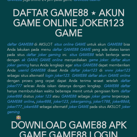
DAFTAR GAME88
⋆
AKUN
GAME ONLINE JOKER123
GAME
daftar GAME88
di AKSLOT
situs online GAME
untuk akun
GAME88
bisa
Anda lakukan pada menu
daftar GAME88 GAME
yang ada diatas kanan
pada situs
daftar joker gaming
ini.
situs GAME88
telah berkerja sama
dengan
ak GAME GAME online
menyediakan
game joker
.
daftar akun
joker gaming
harus Anda lengkapi agar
situs GAME88
dapat memberikan
Anda
userid GAME88
disaat Anda
daftar joker123
di
www joker123
sebagai situs alternatif
login joker123
.
GAME88 daftar
akun GAME online
dengan proses yang cepat dapat Anda terima sesaat setelah
daftar
joker777
selesai Anda isikan datanya dengan lengkap.
GAME88 daftar
hanya membutuhkan waktu beberapa menit untuk pengisian form
daftar
joker888
disitus
joker 123
atau
GAME88
sebagai
joker game
terpercaya.
GAME88 online
,
joker888
,
joker123
,
jokergaming
,
joker1788
,
joker8868
,
joker777
,
joker688
sebagai alternatif
joker GAME
pada situs AKSLOT
joker
gaming
.
DOWNLOAD GAME88 APK
GAME GAME88 LOGIN